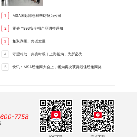
MSA国际部总裁来访畅为公司
1
霍盛 Y99S安全帽产品调整通知
2
相聚湖州、共谋发展
3
守望相助，共克时艰｜上海畅为，为所必为
4
快讯：MSA经销商大会上，畅为再次获得最佳经销商奖
5
600-7758
线
iOS下载
安卓下载